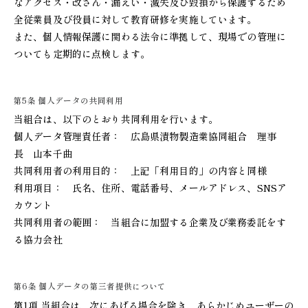
なアクセス・改ざん・漏えい・滅失及び毀損から保護するため
全従業員及び役員に対して教育研修を実施しています。
また、個人情報保護に関わる法令に準拠して、現場での管理に
ついても定期的に点検します。
第5条 個人データの共同利用
当組合は、以下のとおり共同利用を行います。
個人データ管理責任者： 広島県漬物製造業協同組合 理事
長 山本千曲
共同利用者の利用目的： 上記「利用目的」の内容と同様
利用項目： 氏名、住所、電話番号、メールアドレス、SNSア
カウント
共同利用者の範囲： 当組合に加盟する企業及び業務委託をす
る協力会社
第6条 個人データの第三者提供について
第1項 当組合は、次にあげる場合を除き、あらかじめユーザーの